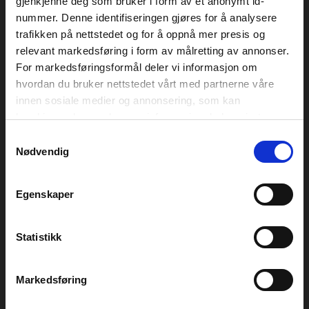
gjenkjenne deg som bruker i form av et anonymt id-
nummer. Denne identifiseringen gjøres for å analysere
trafikken på nettstedet og for å oppnå mer presis og
GENERALSAMARBEIDSPARTNER
relevant markedsføring i form av målretting av annonser.
For markedsføringsformål deler vi informasjon om
hvordan du bruker nettstedet vårt med partnerne våre
innen sosiale medier og annonsering, som kan
kombinere den med annen informasjon du har gjort
tilgjengelig for dem, eller som de har samlet inn gjennom
Samtykkevalg
din bruk av tjenestene deres. Les mer om hvilke
Nødvendig
opplysninger vi samler og hva vi ber om samtykke til
i vår
personvernerklæring
.
SAMARBEIDSPARTNERE
Egenskaper
Statistikk
Markedsføring