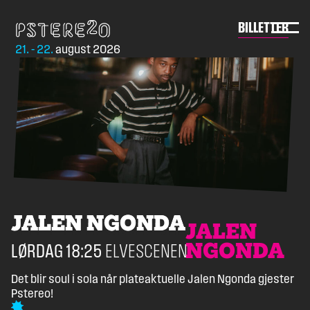
Skip
to
Pstereo
BILLETTER
content
21. - 22.
august 2026
JALEN NGONDA
JALEN NGONDA
LØRDAG
18:25
ELVESCENEN
Det blir soul i sola når plateaktuelle Jalen Ngonda gjester
Pstereo!