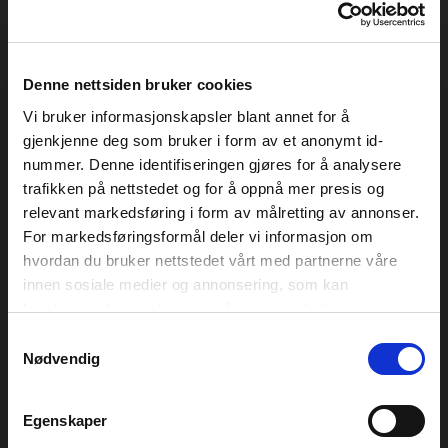
Fredag 21.08 // 11:00-14:00
Åpningstider Ytre Kongsgård
Ons 19.08 – Tors 20.08 // 11:00-18:00
Denne nettsiden bruker cookies
Fre 21.08 – Lør 22.08 // 11:00-00:00
Vi bruker informasjonskapsler blant annet for å
gjenkjenne deg som bruker i form av et anonymt id-
nummer. Denne identifiseringen gjøres for å analysere
KJØPSVILKÅR
trafikken på nettstedet og for å oppnå mer presis og
relevant markedsføring i form av målretting av annonser.
For markedsføringsformål deler vi informasjon om
hvordan du bruker nettstedet vårt med partnerne våre
innen sosiale medier og annonsering, som kan
kombinere den med annen informasjon du har gjort
tilgjengelig for dem, eller som de har samlet inn gjennom
Samtykkevalg
GENERALSAMARBEIDSPARTNER
din bruk av tjenestene deres. Les mer om hvilke
Nødvendig
opplysninger vi samler og hva vi ber om samtykke til
i vår
personvernerklæring
.
Egenskaper