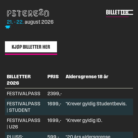
BILLETTER
BILLETTER
Skip
to
Pstereo
BILLETTER
Pstereo gir deg uforglemmelige opplevelser på Marinen
content
21. - 22. august 2026 ❤️
21. - 22.
august 2026
KJØP BILLETTER HER
BILLETTER
PRIS
Aldersgrense 18 år
2026
FESTIVALPASS
2399,-
FESTIVALPASS
1699,-
*Krever gyldig Studentbevis.
| STUDENT
FESTIVALPASS
1699,-
*Krever gyldig ID.
| U26
PLUSS:
599,-
*20 års aldersgrense.