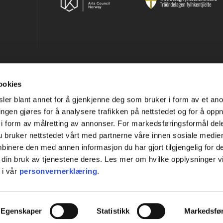
ookies
ler blant annet for å gjenkjenne deg som bruker i form av et an
ngen gjøres for å analysere trafikken på nettstedet og for å opp
i form av målretting av annonser. For markedsføringsformål dele
 bruker nettstedet vårt med partnerne våre innen sosiale medie
inere den med annen informasjon du har gjort tilgjengelig for d
 din bruk av tjenestene deres. Les mer om hvilke opplysninger v
 i vår
personvernerklæring
.
Egenskaper
Statistikk
Markedsfø
MELD DEG PÅ NYHETSBREVET VÅRT