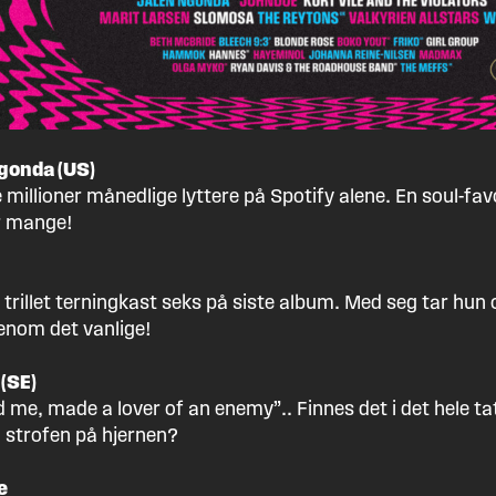
gonda (US)
e millioner månedlige lyttere på Spotify alene. En soul-fav
r mange!
trillet terningkast seks på siste album. Med seg tar hun
enom det vanlige!
(SE)
 me, made a lover of an enemy”.. Finnes det i det hele t
 strofen på hjernen?
e