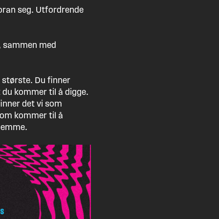
 foran seg. Utfordrende
nn, sammen med
r største. Du finner
t du kommer til å digge.
finner det vi som
 som kommer til å
glemme.