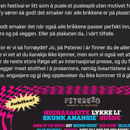
en festival er litt som å pusle et puslespill uten motivet
fy søren så godt det smaker når alle brikkene er på plass!
godt smaker det når også alle brikkene passer perfekt i
e og på veggen. Eller på plakaten da, i vårt tilfelle.
or er vi så fornøyde? Jo, på Pstereo i år finner du de alle
e vi vet at du kanskje ikke kjenner, men som vi også vet a
r de neste store ifølge alt av internasjonal presse, og du 
 legger mest stolthet i å presentere, nemlig liveartistene
e, engasjere og gi deg opplevelser du ikke kommer til å 