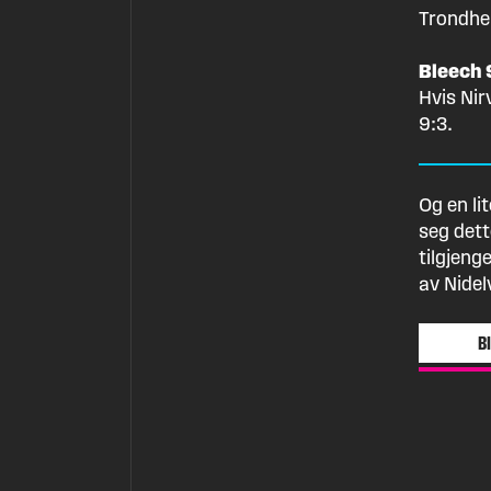
Trondhei
Bleech 9
Hvis Nir
9:3.
Og en li
seg dett
tilgjeng
av Nidel
B