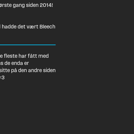
ørste gang siden 2014!
nd hadde det vært Bleech
De fleste har fått med
ens de enda er
å sitte på den andre siden
<3