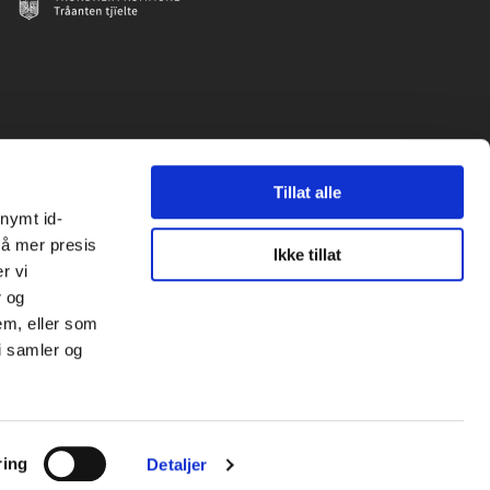
Tillat alle
onymt id-
nå mer presis
Ikke tillat
r vi
r og
em, eller som
i samler og
ring
Detaljer
Kontakt
Personvernerklæring