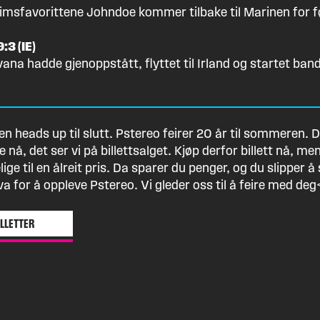
msfavorittene Johndoe kommer tilbake til Marinen for f
:3 (IE)
vana hadde gjenoppstått, flyttet til Irland og startet ba
ten heads up til slutt. Pstereo feirer 20 år til sommeren. 
e nå, det ser vi på billettsalget. Kjøp derfor billett nå, m
elige til en ålreit pris. Da sparer du penger, og du slipper 
va for å oppleve Pstereo. Vi gleder oss til å feire med deg
ILLETTER