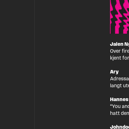
Jalen N
Over fir
kjent fo
Ary
Adressa 
langt ut
Hannes 
“You and
hatt den
Johndo