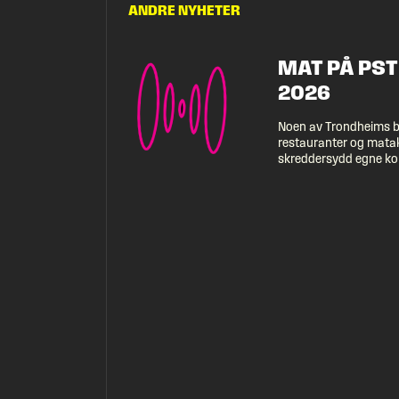
ANDRE NYHETER
MAT PÅ PS
2026
Noen av Trondheims b
restauranter og matak
skreddersydd egne kon
Pstereo. Resultatet e
som nesten er verdt f
alene. På det superhy
matområdet ved Nidel
slå seg ned og nyte 
konsertene. Her finne
Norges beste utvalg a
med kortreiste råvarer
og […]