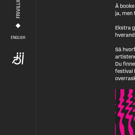
FRIVILLIG
Å booke 
ja, men 
Ekstra 
hverandr
ENGLISH
Så hvorf
artisten
Du finne
festival
overrask