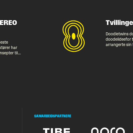
TEREO
Tvilling
Doodletwins d
doodelideefor t
este
arrangerte sin 
tører har
det med tvilli
septer til
frontfigurer p
r et matprogram
gang har 12 ulik
estivalbesøket
Pstereo. Vel o
ggelige
unntak, som da 
va kan publikum
forbindelse med
maten mellom
til tre dager og
r du kanskje
v festivalmat –
, stor variasjon
SAMARBEIDSPARTNERE