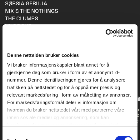
SØRSIA GERILJA
NIX & THE NOTHINGS
THE CLUMPS
VILDE BYE
ANDRE NYHETER
Denne nettsiden bruker cookies
Vi bruker informasjonskapsler blant annet for å
gjenkjenne deg som bruker i form av et anonymt id-
nummer. Denne identifiseringen gjøres for å analysere
trafikken på nettstedet og for å oppnå mer presis og
relevant markedsføring i form av målretting av annonser.
MAT PÅ PSTEREO 2026
Tvillingene er t
For markedsføringsformål deler vi informasjon om
hvordan du bruker nettstedet vårt med partnerne våre
Noen av Trondheims beste
Doodletwins double-
restauranter og mataktører har
doodelideefor the jub
innen sosiale medier og annonsering, som kan
skreddersydd egne konsepter til
arrangerte sin første 
kombinere den med annen informasjon du har gjort
Pstereo. Resultatet er et
var det med tvillinge
tilgjengelig for dem, eller som de har samlet inn gjennom
matprogram som nesten er verdt
som frontfigurer på 
Samtykkevalg
festivalbesøket alene. På det
den gang har 12 ulike 
din bruk av tjenestene deres. Les mer om hvilke