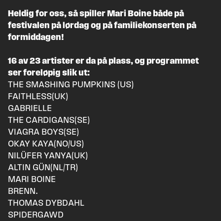
Heldig for oss, så spiller Mari Boine både på
festivalen på lørdag og på
familiekonserten
på
formiddagen!
16 av 23 artister er da på plass, og programmet
ser foreløpig slik ut:
THE SMASHING PUMPKINS (US)
FAITHLESS(UK)
GABRIELLE
THE CARDIGANS(SE)
VIAGRA BOYS(SE)
OKAY KAYA(NO/US)
NILÜFER YANYA(UK)
ALTIN GÜN(NL/TR)
MARI BOINE
BRENN.
THOMAS DYBDAHL
SPIDERGAWD