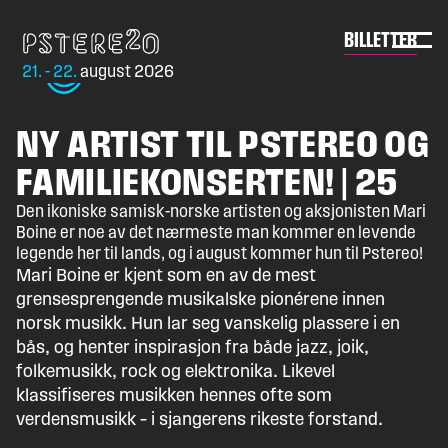
Skip
to
Pstereo
BILLETTER
content
21. - 22.
august 2026
NY ARTIST TIL PSTEREO OG
FAMILIEKONSERTEN! | 25
Den ikoniske samisk-norske artisten og aksjonisten Mari
Boine er noe av det nærmeste man kommer en levende
legende her til lands, og i august kommer hun til Pstereo!
Mari Boine er kjent som en av de mest
grensesprengende musikalske pionérene innen
norsk musikk. Hun lar seg vanskelig plassere i en
bås, og henter inspirasjon fra både jazz, joik,
folkemusikk, rock og elektronika. Likevel
klassifiseres musikken hennes ofte som
verdensmusikk – i sjangerens rikeste forstand.