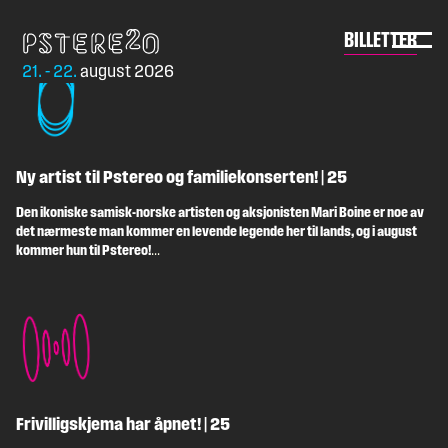
NYHETER
NYHETER
Skip
to
Pstereo
BILLETTER
content
21. - 22.
august 2026
Ny artist til Pstereo og familiekonserten! | 25
Den ikoniske samisk-norske artisten og aksjonisten Mari Boine er noe av
det nærmeste man kommer en levende legende her til lands, og i august
kommer hun til Pstereo!
Mari Boine er kjent som en av de mest grensesprengende musikalske
pionérene innen norsk musikk. Hun lar seg vanskelig plassere i en bås,
og henter inspirasjon fra både jazz, joik, folkemusikk, rock og
elektronika. Likevel klassifiseres musikken hennes ofte som
verdensmusikk – i sjangerens rikeste forstand. I starten av 2024
imponerte Boine både gamle og […]
Frivilligskjema har åpnet! | 25