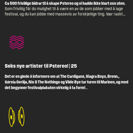
Ca 500 frivillige bidrar til å skape Pstereo og vi hadde ikke klart oss uten.
Som frivillig får du mulighet til å være en av de som jobber med å lage
festival, og du kan jobbe med massevis av forskjellige ting. Vær raskt
ute med å registrere deg, så er det større sjanse for at du får den jobben
du ønsker deg!
Seks nye artister til Pstereo! | 25
Det er en glede å informere om at The Cardigans, Viagra Boys, Brenn.,
Sørsia Gerilja, Nix & The Nothings og Vilde Bye tar turen til Marinen, og med
det begynner festivalplakaten virkelig å ta form!
-Årets Pstereo-lineup er et fyrverkeri av sjangre og artister. Vi ser av
billettsalget at programmet appellerer bredt, og vi er stolte av å kunne
tilby en så unik og variert opplevelse, forteller festivalsjef i Pstereo,
Bård Flikke. -Programmet vårt var allerede knallsterkt med store navn
som The Smashing Pumpkins, Gabrielle og Faithless, men med dagens
[…]