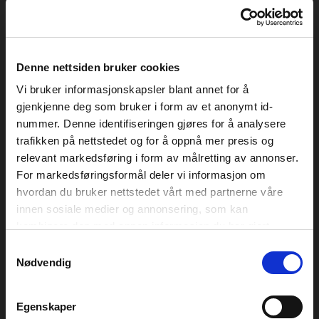
Early Bird 2024
Denne nettsiden bruker cookies
Early Bird-billettene kommer for salg onsdag 30. august kl. 12.00
Ikke overraskende ble Pstereo 2023 en fantastisk opplevelse, med en
Vi bruker informasjonskapsler blant annet for å
uslåelig kombo av konsertopplevelser, matopplevelser, yrende folkeliv
gjenkjenne deg som bruker i form av et anonymt id-
på Marinen og knallvær hele helga. Allerede nå varmer vi opp til neste
nummer. Denne identifiseringen gjøres for å analysere
års Pstereo, som går av stabelen 16. og 17. august 2024, og early bird-
billettene kommer 30. august!
trafikken på nettstedet og for å oppnå mer presis og
relevant markedsføring i form av målretting av annonser.
For markedsføringsformål deler vi informasjon om
Side
Side
Side
1
2
3
hvordan du bruker nettstedet vårt med partnerne våre
innen sosiale medier og annonsering, som kan
kombinere den med annen informasjon du har gjort
tilgjengelig for dem, eller som de har samlet inn gjennom
Samtykkevalg
din bruk av tjenestene deres. Les mer om hvilke
Nødvendig
GENERALSAMARBEIDSPARTNER
opplysninger vi samler og hva vi ber om samtykke til
i vår
personvernerklæring
.
Egenskaper