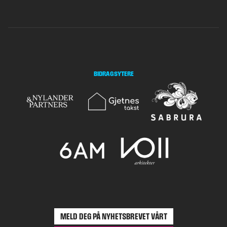
BIDRAGSYTERE
MELD DEG PÅ NYHETSBREVET VÅRT