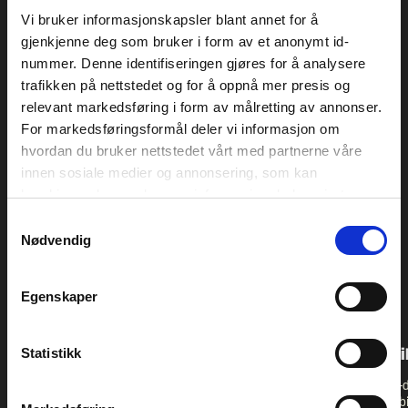
Vi bruker informasjonskapsler blant annet for å
gjenkjenne deg som bruker i form av et anonymt id-
HANNAH FURBERG
nummer. Denne identifiseringen gjøres for å analysere
trafikken på nettstedet og for å oppnå mer presis og
BRÆKKÆKKEL
relevant markedsføring i form av målretting av annonser.
For markedsføringsformål deler vi informasjon om
VILDE BYE
hvordan du bruker nettstedet vårt med partnerne våre
innen sosiale medier og annonsering, som kan
kombinere den med annen informasjon du har gjort
tilgjengelig for dem, eller som de har samlet inn gjennom
ANDRE NYHETER
Samtykkevalg
din bruk av tjenestene deres. Les mer om hvilke
Nødvendig
opplysninger vi samler og hva vi ber om samtykke til
i vår
personvernerklæring
.
Egenskaper
Statistikk
MAT PÅ PSTEREO 2026
Tvillingene er t
Noen av Trondheims beste
Doodletwins double-
restauranter og mataktører har
doodelideefor the jub