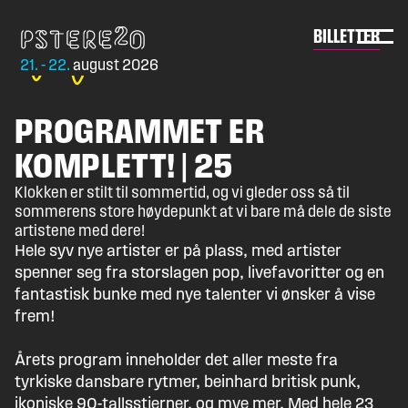
Skip
to
Pstereo
BILLETTER
content
21. - 22.
august 2026
PROGRAMMET ER
KOMPLETT! | 25
Klokken er stilt til sommertid, og vi gleder oss så til
sommerens store høydepunkt at vi bare må dele de siste
artistene med dere!
Hele syv nye artister er på plass, med artister
spenner seg fra storslagen pop, livefavoritter og en
fantastisk bunke med nye talenter vi ønsker å vise
frem!
Årets program inneholder det aller meste fra
tyrkiske dansbare rytmer, beinhard britisk punk,
ikoniske 90-tallsstjerner, og mye mer. Med hele 23