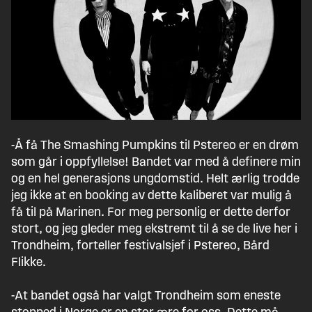
-Å få The Smashing Pumpkins til Pstereo er en drøm
som går i oppfyllelse! Bandet var med å definere min
og en hel generasjons ungdomstid. Helt ærlig trodde
jeg ikke at en booking av dette kaliberet var mulig å
få til på Marinen. For meg personlig er dette derfor
stort, og jeg gleder meg ekstremt til å se de live her i
Trondheim, forteller festivalsjef i Pstereo, Bård
Flikke.
-At bandet også har valgt Trondheim som eneste
stopped i Norge er en stor ære for oss. Dette må