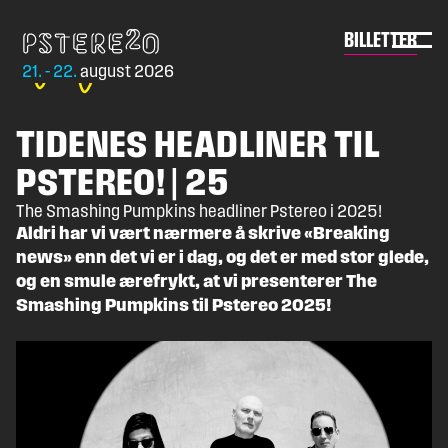
Skip
to
Pstereo
BILLETTER
content
21. - 22.
august 2026
TIDENES HEADLINER TIL
PSTEREO! | 25
The Smashing Pumpkins headliner Pstereo i 2025!
Aldri har vi vært nærmere å skrive «Breaking
news» enn det vi er i dag, og det er med stor glede,
og en smule ærefrykt, at vi presenterer The
Smashing Pumpkins til Pstereo 2025!