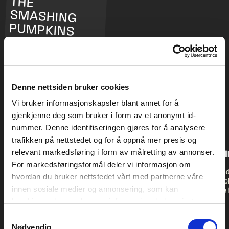
THE
SMASHING
PUMPKINS
ANDRE NYHETER
Denne nettsiden bruker cookies
Vi bruker informasjonskapsler blant annet for å
gjenkjenne deg som bruker i form av et anonymt id-
nummer. Denne identifiseringen gjøres for å analysere
trafikken på nettstedet og for å oppnå mer presis og
relevant markedsføring i form av målretting av annonser.
MAT PÅ PSTEREO 2026
Tvillingene er t
For markedsføringsformål deler vi informasjon om
Noen av Trondheims beste
Doodletwins double-
hvordan du bruker nettstedet vårt med partnerne våre
restauranter og mataktører har
doodelideefor the jub
innen sosiale medier og annonsering, som kan
skreddersydd egne konsepter til
arrangerte sin første 
Pstereo. Resultatet er et
var det med tvillinge
kombinere den med annen informasjon du har gjort
matprogram som nesten er verdt
som frontfigurer på 
tilgjengelig for dem, eller som de har samlet inn gjennom
Samtykkevalg
festivalbesøket alene. På det
den gang har 12 ulike 
din bruk av tjenestene deres. Les mer om hvilke
Nødvendig
superhyggelige matområdet ved
frontet Pstereo. Vel